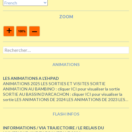
ZOOM
Rechercher :
ANIMATIONS
LES ANIMATIONS A L’EHPAD
ANIMATIONS 2025 LES SORTIES ET VISITES SORTIE
ANIMATION AU BAMBINO : cliquer ICI pour visualiser la sortie
SORTIE AU BASSIN D’ARCACHON : cliquer ICI pour visualiser la
sortie LES ANIMATIONS DE 2024 LES ANIMATIONS DE 2023 LES
ANIMATIONS DE 2022 ETE 2022 – CHALLENGE VELO BERGERAC
– PARIS LES ANIMATIONS DE 2021 LA FETE DE …
Continuer la
FLASH INFOS
LES
lecture de
→
ANIMATIONS
A
INFORMATIONS / VIA TRAJECTOIRE / LE RELAIS DU
L’EHPAD