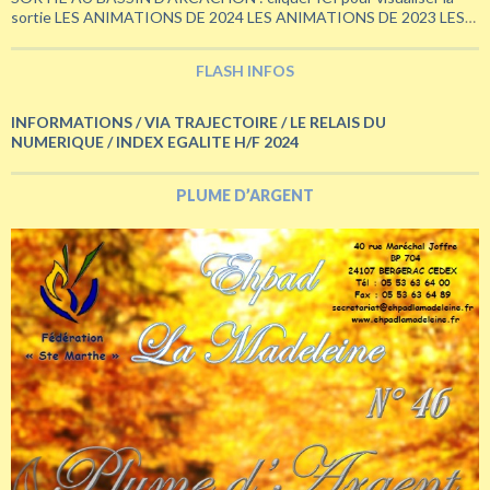
sortie LES ANIMATIONS DE 2024 LES ANIMATIONS DE 2023 LES
ANIMATIONS DE 2022 ETE 2022 – CHALLENGE VELO BERGERAC
– PARIS LES ANIMATIONS DE 2021 LA FETE DE …
Continuer la
FLASH INFOS
LES
lecture de
→
ANIMATIONS
A
INFORMATIONS / VIA TRAJECTOIRE / LE RELAIS DU
L’EHPAD
NUMERIQUE / INDEX EGALITE H/F 2024
PLUME D’ARGENT