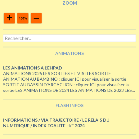
ZOOM
Rechercher :
ANIMATIONS
LES ANIMATIONS A L’EHPAD
ANIMATIONS 2025 LES SORTIES ET VISITES SORTIE
ANIMATION AU BAMBINO : cliquer ICI pour visualiser la sortie
SORTIE AU BASSIN D’ARCACHON : cliquer ICI pour visualiser la
sortie LES ANIMATIONS DE 2024 LES ANIMATIONS DE 2023 LES
ANIMATIONS DE 2022 ETE 2022 – CHALLENGE VELO BERGERAC
– PARIS LES ANIMATIONS DE 2021 LA FETE DE …
Continuer la
FLASH INFOS
LES
lecture de
→
ANIMATIONS
A
INFORMATIONS / VIA TRAJECTOIRE / LE RELAIS DU
L’EHPAD
NUMERIQUE / INDEX EGALITE H/F 2024